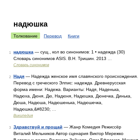
надюшка
Толкование
Перевод
Книги
надюшка
— сущ., кол во синонимов: 1 • надежда (30)
1
Словарь синонимов ASIS. В.Н. Тришин. 2013 …
Словарь синонимов
Надя
— Надежда женское имя славянского происхождения.
2
Перевод с греческого Элпис: надежда. Древнерусская
форма имени: Надежа. Варианты: Надя, Наденька,
Надюха, Дюня, Дю, Надюня, Надюшка, Дюнечка, Динька,
Дюша, Надюша, Надюшенька, Надюшечка,
Надюшка,&#8230; …
Википедия
Здравствуй и прощай
— Жанр Комедия Режиссёр
3
Виталий Мельников Автор сценария Виктор Мережко