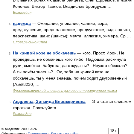
В главных ролях Людмила Зайцева, Олег Ефремов, Михаил
Кононов, Виктор Павлов, Владислав Брондуков …
Википедия
надежда
— Ожидание, упование, чаяние, вера;
4
предвкушение, предположение, предчувствие, виды на что,
перспектива, шанс (шансы); мечта, иллюзия, химера. Ср …
Словарь синонимов
На кривой козе не обскачешь
— кого. Прост. Ирон. Не
5
проведёшь, не обманешь кого либо. Надюшка раскинула
руки, смеётся. Бабушка, да откуда ты?.. Неужто сбежала?..
А ты почём знаешь?.. Ох, тебя на кривой козе не
обскачешь, ты у меня знаешь, почём ходит двугривенный
(А.&#8230; …
Фразеологический словарь русского литературного языка
Андреева, Зинаида Еливкериевна
— Эта статья слишком
6
короткая. Пожалуйста …
Википедия
© Академик, 2000-2026
18+
Обратная связь:
Техподдержка
,
Реклама на сайте